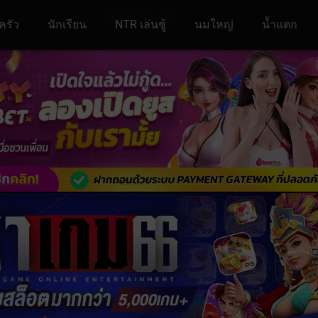
ครัว
นักเรียน
NTR เล่นชู้
นมใหญ่
น้ำแตก