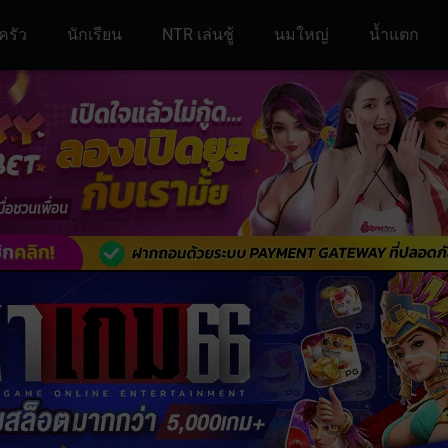
ครัว
นักเรียน
NTR เล่นชู้
นมใหญ่
น้ำแตก