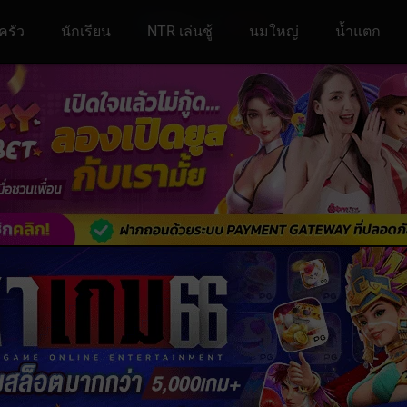
ครัว
นักเรียน
NTR เล่นชู้
นมใหญ่
น้ำแตก