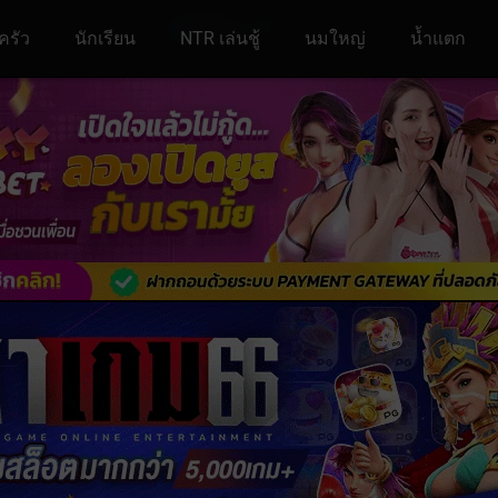
ครัว
นักเรียน
NTR เล่นชู้
นมใหญ่
น้ำแตก