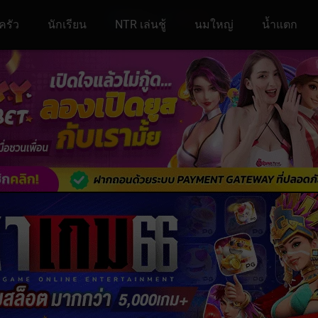
ครัว
นักเรียน
NTR เล่นชู้
นมใหญ่
น้ำแตก