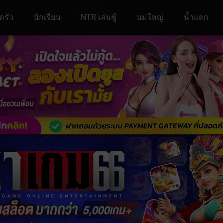
ครัว
นักเรียน
NTR เล่นชู้
นมใหญ่
น้ำแตก