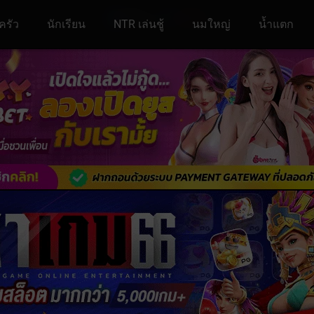
ครัว
นักเรียน
NTR เล่นชู้
นมใหญ่
น้ำแตก