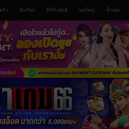
ครัว
นักเรียน
NTR เล่นชู้
นมใหญ่
น้ำแตก