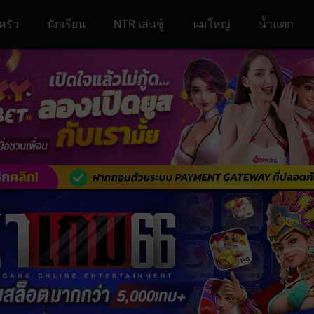
ครัว
นักเรียน
NTR เล่นชู้
นมใหญ่
น้ำแตก