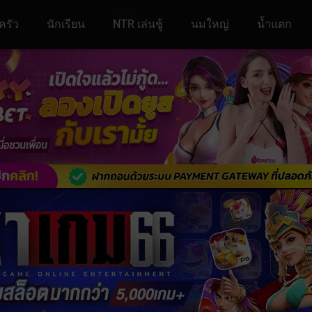
ครัว
นักเรียน
NTR เล่นชู้
นมใหญ่
น้ำแตก