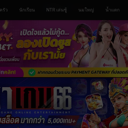
ครัว
นักเรียน
NTR เล่นชู้
นมใหญ่
น้ำแตก