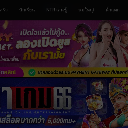
ครัว
นักเรียน
NTR เล่นชู้
นมใหญ่
น้ำแตก