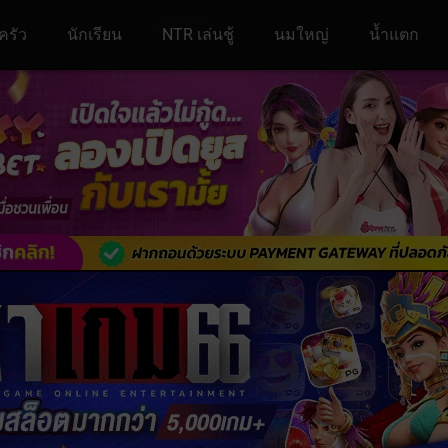
ครัว
นักเรียน
NTR เล่นชู้
นมใหญ่
น้ำแตก