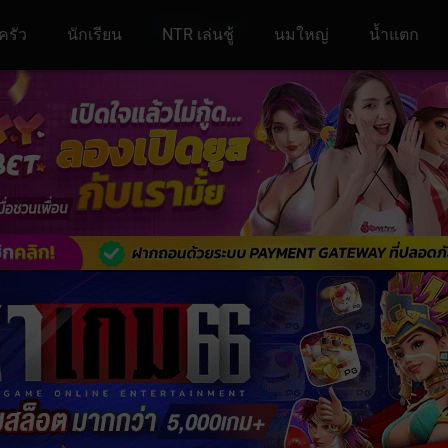
ครัว
นักเรียน
NTR เล่นชู้
นมใหญ่
น้ำแตก