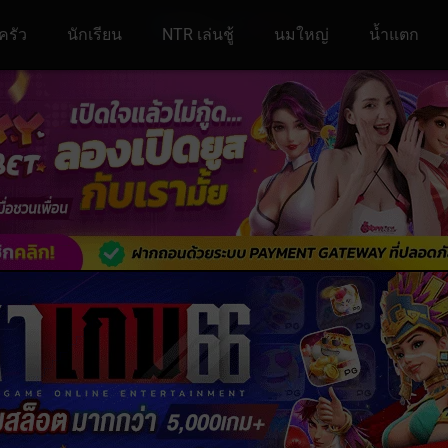
ครัว
นักเรียน
NTR เล่นชู้
นมใหญ่
น้ำแตก