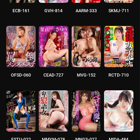
ECB-161
GVH-814
AARM-333
SKMJ-711
OFSD-060
CEAD-727
MVG-152
RCTD-710
FSTU-022
MMYM-078
MNGS-027
MIDA-484