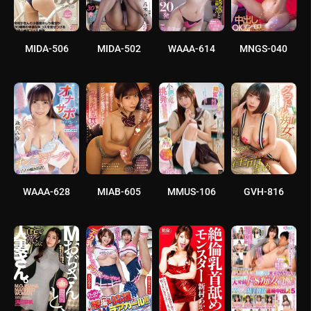
MIDA-506
MIDA-502
WAAA-614
MNGS-040
WAAA-628
MIAB-605
MMUS-106
GVH-816