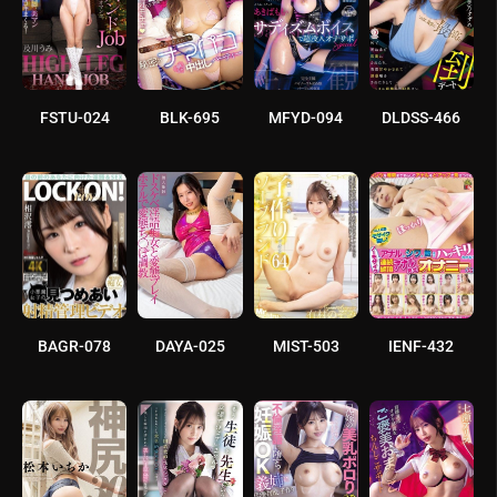
FSTU-024
BLK-695
MFYD-094
DLDSS-466
BAGR-078
DAYA-025
MIST-503
IENF-432