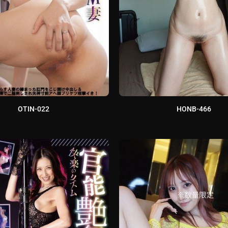
OTIN-022
HONB-466