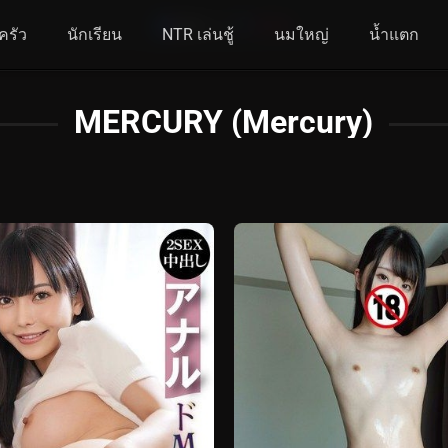
ครัว
นักเรียน
NTR เล่นชู้
นมใหญ่
น้ำแตก
MERCURY (Mercury)