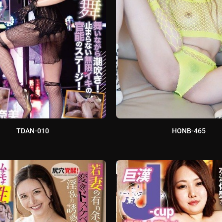
TDAN-010
HONB-465