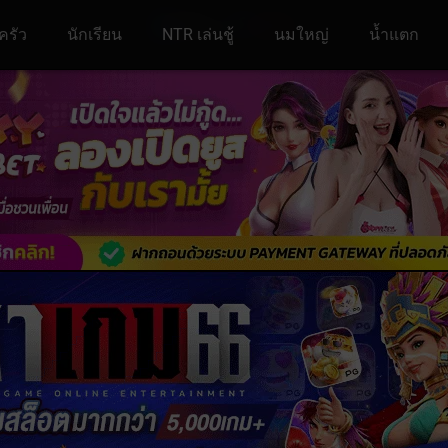
ครัว
นักเรียน
NTR เล่นชู้
นมใหญ่
น้ำแตก