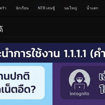
ครัว
นักเรียน
NTR เล่นชู้
นมใหญ่
น้ำแตก
้